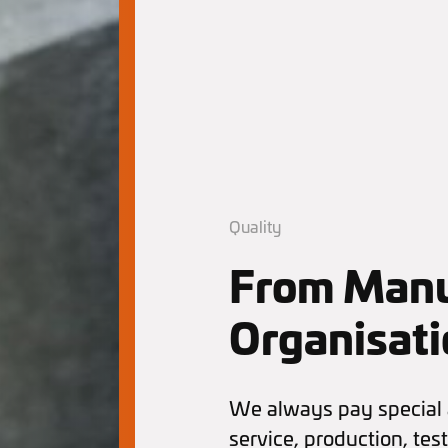
Quality
From Manu
Organisati
We always pay special a
service, production, tes