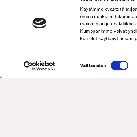
Käytämme evästeitä tarjoa
ominaisuuksien tukemisee
mainosalan ja analytiikka-
Kumppanimme voivat yhdistää 
kun olet käyttänyt heidän 
S
Välttämätön
u
o
s
t
u
m
u
k
s
e