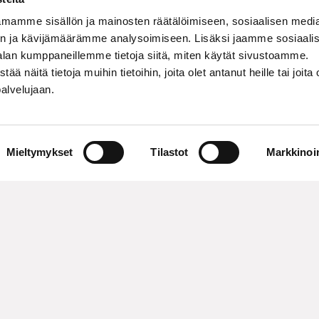
mamme sisällön ja mainosten räätälöimiseen, sosiaalisen medi
n ja kävijämäärämme analysoimiseen. Lisäksi jaamme sosiaali
alan kumppaneillemme tietoja siitä, miten käytät sivustoamme.
näitä tietoja muihin tietoihin, joita olet antanut heille tai joita 
palvelujaan.
Mieltymykset
Tilastot
Markkinoin
Our strengths 
Production expe