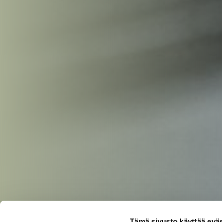
Tämä sivusto käyttää eväs