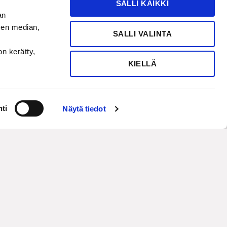
SALLI KAIKKI
an
sen median,
SALLI VALINTA
on kerätty,
KIELLÄ
ti
Näytä tiedot
in a nutshell
rtise