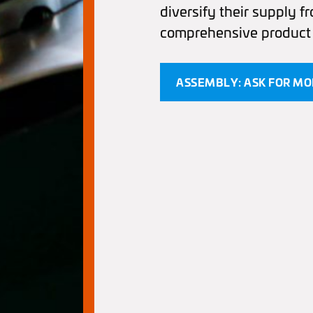
diversify their supply 
comprehensive product m
ASSEMBLY: ASK FOR MO