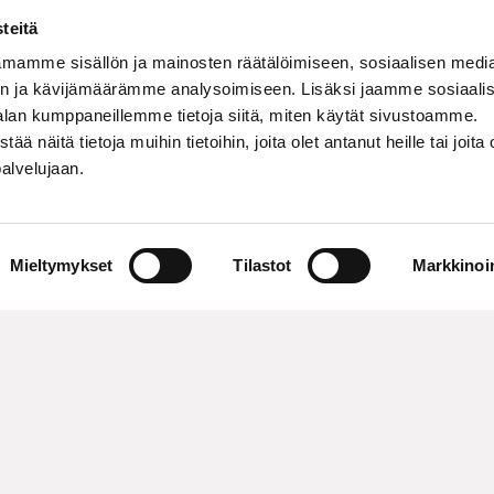
teitä
mamme sisällön ja mainosten räätälöimiseen, sosiaalisen medi
n ja kävijämäärämme analysoimiseen. Lisäksi jaamme sosiaali
alan kumppaneillemme tietoja siitä, miten käytät sivustoamme.
näitä tietoja muihin tietoihin, joita olet antanut heille tai joita 
palvelujaan.
Mieltymykset
Tilastot
Markkinoin
 and security of