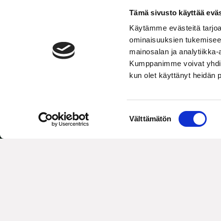
Tämä sivusto käyttää eväs
Käytämme evästeitä tarjoa
ominaisuuksien tukemisee
mainosalan ja analytiikka-
Kumppanimme voivat yhdistää 
kun olet käyttänyt heidän 
S
Välttämätön
u
o
s
t
u
m
Assembly, technology
u
k
s