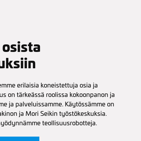
 osista
uksiin
mme erilaisia koneistettuja osia ja
us on tärkeässä roolissa kokoonpanon ja
me ja palveluissamme. Käytössämme on
kinon ja Mori Seikin työstökeskuksia.
hyödynnämme teollisuusrobotteja.