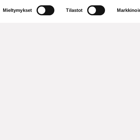
Mieltymykset
Tilastot
Markkinoin
oneistus
asiakkaan kanssa.
kasta tarjoten
teuttamiseksi.
valmistusjärjestelmä (FMS
mme on pitkälle
 sarjatyössä ja