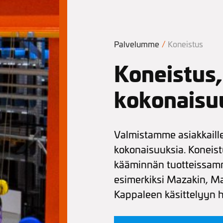
Palvelumme
/
Koneistus
Koneistus,
kokonaisu
Valmistamme asiakkaille
kokonaisuuksia. Koneist
kääminnän tuotteissam
esimerkiksi Mazakin, Ma
Kappaleen käsittelyyn 