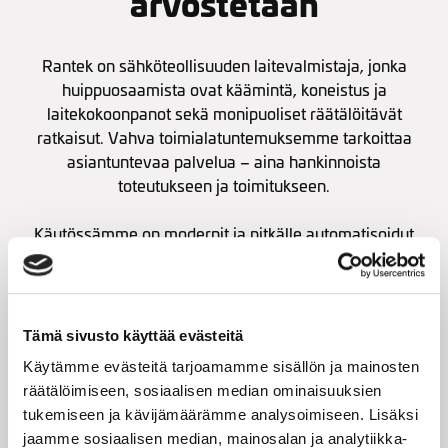
arvostetaan
Rantek on sähköteollisuuden laitevalmistaja, jonka
huippuosaamista ovat käämintä, koneistus ja
laitekokoonpanot sekä monipuoliset räätälöitävät
ratkaisut. Vahva toimialatuntemuksemme tarkoittaa
asiantuntevaa palvelua – aina hankinnoista
toteutukseen ja toimitukseen.
Käytössämme on modernit ja pitkälle automatisoidut
työkalut, ohjelmistot, suunnittelu- ja tuotantotilat sekä
mittaus- ja testilaitteet, joilla varmennamme laadun.
Tämä sivusto käyttää evästeitä
Käytämme evästeitä tarjoamamme sisällön ja mainosten
räätälöimiseen, sosiaalisen median ominaisuuksien
tukemiseen ja kävijämäärämme analysoimiseen. Lisäksi
jaamme sosiaalisen median, mainosalan ja analytiikka-