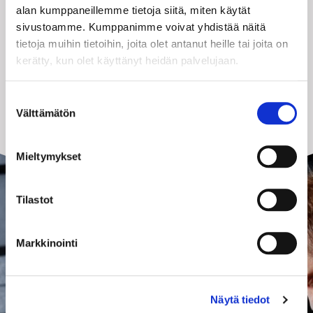
alan kumppaneillemme tietoja siitä, miten käytät
sivustoamme. Kumppanimme voivat yhdistää näitä
tietoja muihin tietoihin, joita olet antanut heille tai joita on
kerätty, kun olet käyttänyt heidän palvelujaan.
S
Välttämätön
u
o
s
Mieltymykset
t
u
m
Tilastot
u
k
Markkinointi
s
e
n
Näytä tiedot
v